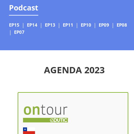
Podcast
EP15
|
EP14
|
EP13
|
EP11
|
EP10
|
EP09
|
EP08
|
EP07
AGENDA 2023